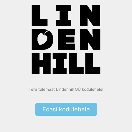
Tere tulemast Lindenhill OÜ kodulehele!
Edasi kodulehele