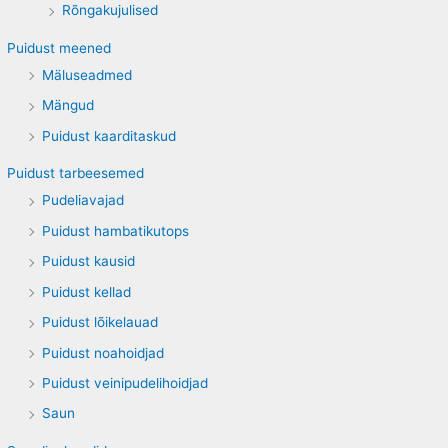
Rõngakujulised
Puidust meened
Mäluseadmed
Mängud
Puidust kaarditaskud
Puidust tarbeesemed
Pudeliavajad
Puidust hambatikutops
Puidust kausid
Puidust kellad
Puidust lõikelauad
Puidust noahoidjad
Puidust veinipudelihoidjad
Saun