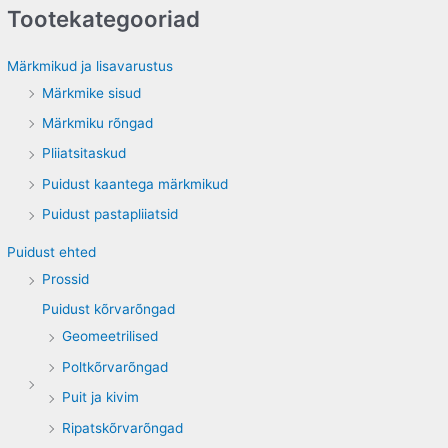
Tootekategooriad
r
c
Märkmikud ja lisavarustus
h
Märkmike sisud
f
Märkmiku rõngad
o
Pliiatsitaskud
r
Puidust kaantega märkmikud
:
Puidust pastapliiatsid
Puidust ehted
Prossid
Puidust kõrvarõngad
Geomeetrilised
Poltkõrvarõngad
Puit ja kivim
Ripatskõrvarõngad