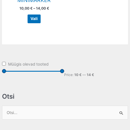
MINIMARKER
the
10,00
€
–
14,00
€
product
page
Vali
Müügis olevad tooted
Price:
10 €
—
14 €
Otsi
S
e
a