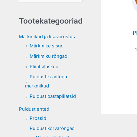
e
a
Tootekategooriad
r
P
c
Märkmikud ja lisavarustus
h
Märkmike sisud
f
Märkmiku rõngad
o
Pliiatsitaskud
r
Puidust kaantega
:
märkmikud
Puidust pastapliiatsid
Puidust ehted
Prossid
Puidust kõrvarõngad