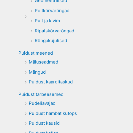
Geomeetrilised
Poltkõrvarõngad
Puit ja kivim
Ripatskõrvarõngad
Rõngakujulised
Puidust meened
Mäluseadmed
Mängud
Puidust kaarditaskud
Puidust tarbeesemed
Pudeliavajad
Puidust hambatikutops
Puidust kausid