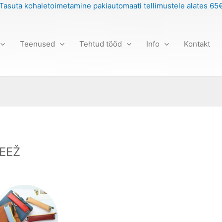
Tasuta kohaletoimetamine pakiautomaati tellimustele alates 65
Teenused
Tehtud tööd
Info
Kontakt
EEŽ
Price
This
range:
product
12,00 €
has
through