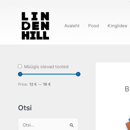
Skip
to
content
Avaleht
Pood
Kingiidee
Müügis olevad tooted
Price:
12 €
—
16 €
B
Otsi
S