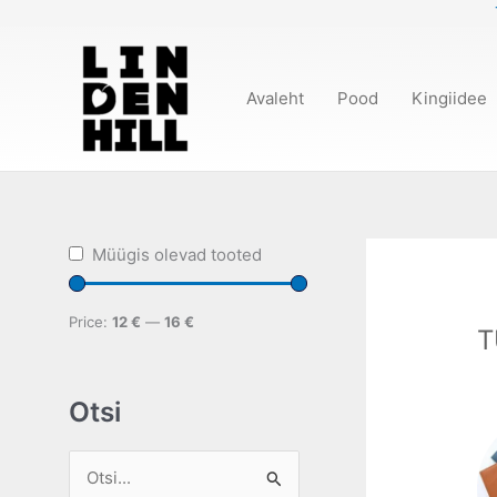
Skip
to
content
Avaleht
Pood
Kingiidee
Müügis olevad tooted
Price:
12 €
—
16 €
T
Otsi
S