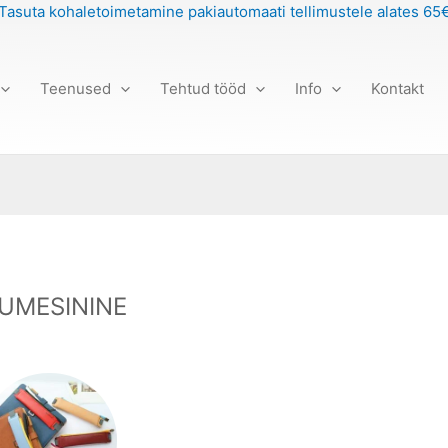
Tasuta kohaletoimetamine pakiautomaati tellimustele alates 65
Teenused
Tehtud tööd
Info
Kontakt
UMESININE
Price
This
range:
product
12,00 €
has
through