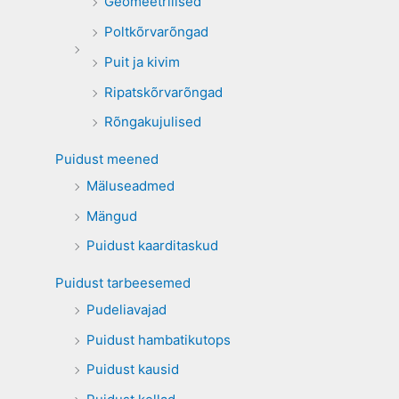
Geomeetrilised
Poltkõrvarõngad
Puit ja kivim
Ripatskõrvarõngad
Rõngakujulised
Puidust meened
Mäluseadmed
Mängud
Puidust kaarditaskud
Puidust tarbeesemed
Pudeliavajad
Puidust hambatikutops
Puidust kausid