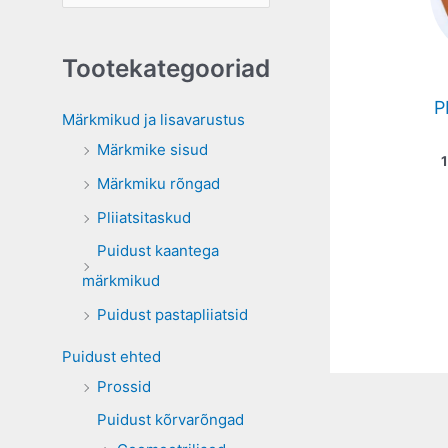
e
a
Tootekategooriad
r
P
c
Märkmikud ja lisavarustus
h
Märkmike sisud
f
Märkmiku rõngad
o
Pliiatsitaskud
r
Puidust kaantega
:
märkmikud
Puidust pastapliiatsid
Puidust ehted
Prossid
Puidust kõrvarõngad