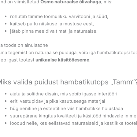
ind on viimistletud
Osmo naturaalse õlivahaga
, mis:
rõhutab tamme loomulikku värvitooni ja süüd,
kaitseb puitu niiskuse ja mustuse eest,
jätab pinna meeldivalt mati ja naturaalse.
ga toode on ainulaadne
una tegemist on naturaalse puiduga, võib iga hambatikutopsi too
eeb igast tootest
unikaalse käsitööeseme
.
iks valida puidust hambatikutops „Tamm“
ajatu ja soliidne disain, mis sobib igasse interjööri
eriti vastupidav ja pika kasutuseaga materjal
hügieeniline ja esteetiline viis hambatikke hoiustada
suurepärane kingitus kvaliteeti ja käsitööd hindavale inime
loodud neile, kes eelistavad naturaalseid ja kestlikke toote