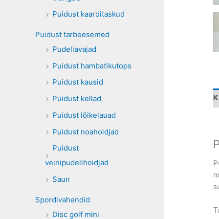
Puidust kaarditaskud
Puidust tarbeesemed
Pudeliavajad
Puidust hambatikutops
Puidust kausid
K
Puidust kellad
Puidust lõikelauad
Puidust noahoidjad
P
Puidust
veinipudelihoidjad
P
m
Saun
s
Spordivahendid
T
Disc golf mini