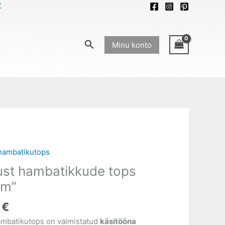
€
Search
Minu konto
hambatikutops
kkude
ust hambatikkude tops
mm”
0
€
mbatikutops on valmistatud
käsitööna