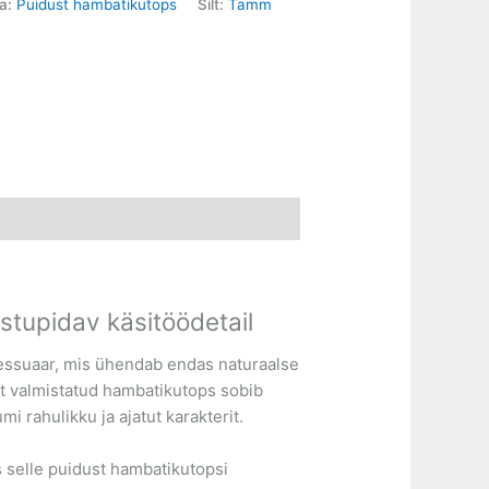
ia:
Puidust hambatikutops
Silt:
Tamm
stupidav käsitöödetail
sessuaar, mis ühendab endas naturaalse
est valmistatud hambatikutops sobib
i rahulikku ja ajatut karakterit.
 selle puidust hambatikutopsi