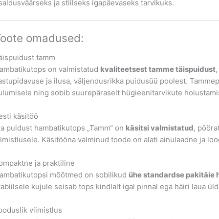
saldusväärseks ja stiilseks igapäevaseks tarvikuks.
Toote omadused:
äispuidust tamm
ambatikutops on valmistatud
kvaliteetsest tamme täispuidust
astupidavuse ja ilusa, väljendusrikka puidusüü poolest. Tammepu
ulumisele ning sobib suurepäraselt hügieenitarvikute hoiustami
esti käsitöö
ga puidust hambatikutops „Tamm“ on
käsitsi valmistatud
, pööra
iimistlusele. Käsitööna valminud toode on alati ainulaadne ja lo
ompaktne ja praktiline
ambatikutopsi mõõtmed on sobilikud
ühe standardse pakitäie
tabiilsele kujule seisab tops kindlalt igal pinnal ega häiri laua üld
ooduslik viimistlus