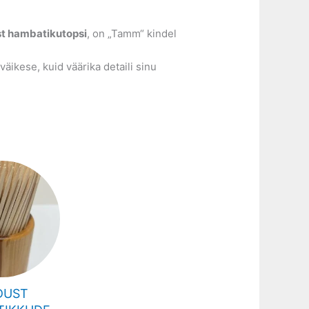
st hambatikutopsi
, on „Tamm“ kindel
väikese, kuid väärika detaili sinu
DUST