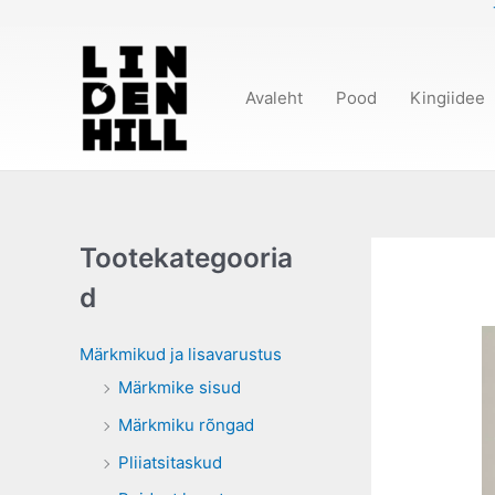
Skip
to
content
Avaleht
Pood
Kingiidee
Tootekategooria
d
Märkmikud ja lisavarustus
Märkmike sisud
Märkmiku rõngad
Pliiatsitaskud