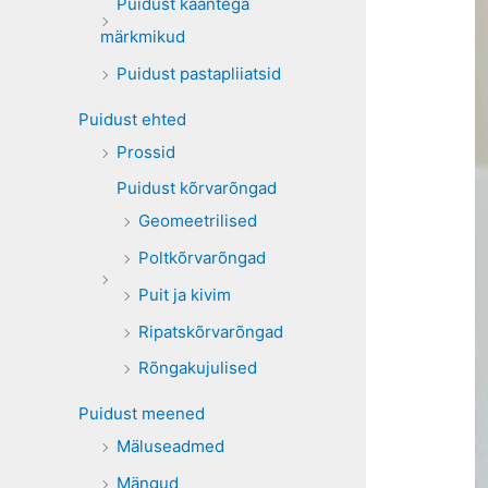
Puidust kaantega
märkmikud
Puidust pastapliiatsid
Puidust ehted
Prossid
Puidust kõrvarõngad
Geomeetrilised
Poltkõrvarõngad
Puit ja kivim
Ripatskõrvarõngad
Rõngakujulised
Puidust meened
Mäluseadmed
Mängud