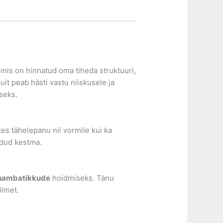
, mis on hinnatud oma tiheda struktuuri,
it peab hästi vastu niiskusele ja
seks.
tes tähelepanu nii vormile kui ka
odud kestma.
 hambatikkude
hoidmiseks. Tänu
ilmet.