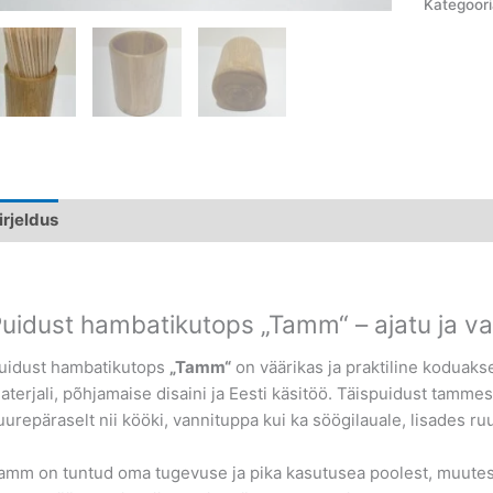
Kategoor
irjeldus
uidust hambatikutops „Tamm“ – ajatu ja va
uidust hambatikutops
„Tamm“
on väärikas ja praktiline koduak
aterjali, põhjamaise disaini ja Eesti käsitöö. Täispuidust tamm
uurepäraselt nii kööki, vannituppa kui ka söögilauale, lisades ruum
amm on tuntud oma tugevuse ja pika kasutusea poolest, muutes