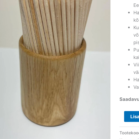
Ee
Ha
kõ
Ku
võ
pi
Pu
ka
Vi
vä
Ha
Va
Saadavu
Lis
Tootekoo