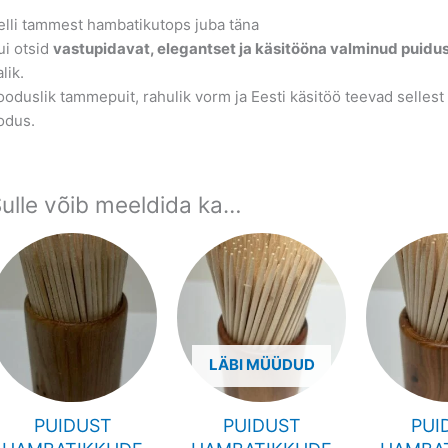
elli tammest hambatikutops juba täna
ui otsid
vastupidavat, elegantset ja käsitööna valminud puidu
alik.
ooduslik tammepuit, rahulik vorm ja Eesti käsitöö teevad sellest 
odus.
ulle võib meeldida ka…
LÄBI MÜÜDUD
PUIDUST
PUIDUST
PUI