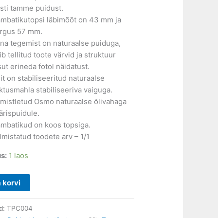
sti tamme puidust.
mbatikutopsi läbimõõt on 43 mm ja
rgus 57 mm.
na tegemist on naturaalse puiduga,
ib tellitud toote värvid ja struktuur
sut erineda fotol näidatust.
it on stabiliseeritud naturaalse
ktusmahla stabiliseeriva vaiguga.
imistletud Osmo naturaalse õlivahaga
ärispuidule.
mbatikud on koos topsiga.
lmistatud toodete arv – 1/1
s:
1 laos
a korvi
d:
TPC004