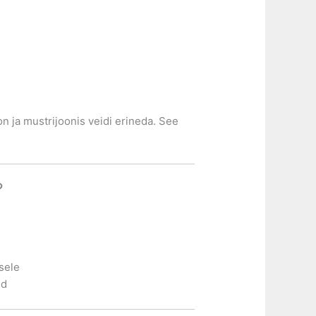
n ja mustrijoonis veidi erineda. See
?
sele
id