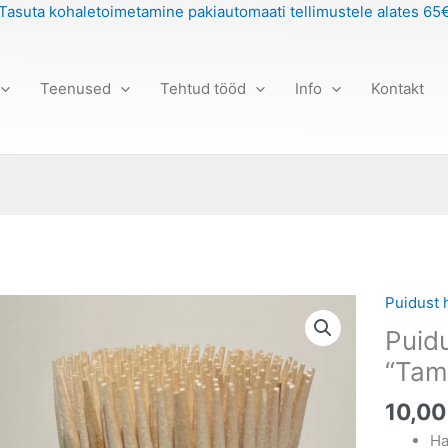
Tasuta kohaletoimetamine pakiautomaati tellimustele alates 65
Teenused
Tehtud tööd
Info
Kontakt
Puidust 
Puidust
hambati
Puid
tops
“Ta
"Tamm"
kogus
10,0
Ha