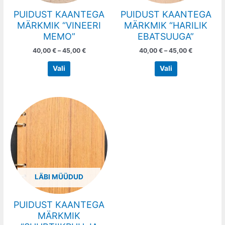
chosen
chosen
PUIDUST KAANTEGA
PUIDUST KAANTEGA
on
on
MÄRKMIK “VINEERI
MÄRKMIK “HARILIK
the
the
MEMO”
EBATSUUGA”
product
product
40,00
€
–
45,00
€
40,00
€
–
45,00
€
page
page
Vali
Vali
Price
This
range:
product
40,00 €
has
through
45,00 €
multiple
variants.
The
options
LÄBI MÜÜDUD
may
be
chosen
PUIDUST KAANTEGA
on
MÄRKMIK
the