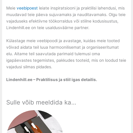
Meie
veebipoest
leiate inspiratsiooni ja praktilisi lahendusi, mis
muudavad teie päeva sujuvamaks ja nauditavamaks. Olgu teie
vajaduseks efektiivne töökorraldus või stiilne kodusisustus,
Lindenhill.ee on teie usaldusväärne partner.
Külastage meie veebipoodi ja avastage, kuidas meie tooted
võivad aidata teil luua harmoonilisemat ja organiseeritumat
elu. Aitame teil saavutada parimaid tulemusi oma
igapäevastes tegemistes, pakkudes tooteid, mis on loodud teie
vajadusi silmas pidades.
Lindenhill.ee – Praktilisus ja stiil igas detailis.
Sulle võib meeldida ka…
Price
This
range:
product
5,00 €
has
through
9,00 €
multiple