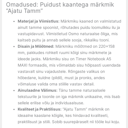
Omadused: Puidust kaantega märkmik
“Ajatu Tamm”
Materjal ja Viimistlus:
Märkmiku kaaned on valmistatud
ainult tamme spoonist, rõhutades puidu loomulikku ilu ja
vastupidavust. Viimistletud Osmo naturaalse õliga, mis
kaitseb puitu ja annab sellele sooja, rikkaliku tooni.
Disain ja Mõõtmed:
Märkmiku mõõtmed on 220×158
mm, pakkudes rohkelt ruumi kõigi sinu märkmete ja
ideede jaoks. Märkmiku sisu on Timer Notebook A5
MAXI formaadis, mis võimaldab sisu hõlpsasti uuendada
vastavalt sinu vajadustele. Rõngaste valikus on
hõbedane, kuldne (pildil), must ja pronks, andes
võimaluse valida oma stiilile vastav detail.
Ainulaadne Välimus:
Tänu tamme naturaalsele
tekstuurile ja toonile on iga märkmik unikaalne, mis lisab
sellele erilise võlu ja individuaalsuse.
Kvaliteet ja Praktilisus:
“Ajatu Tamm” märkmik on
ideaalne kaaslane kõigile, kes hindavad kvaliteeti,
praktilisust ja stiili. Sobib suurepäraselt nii tööle kui koju.