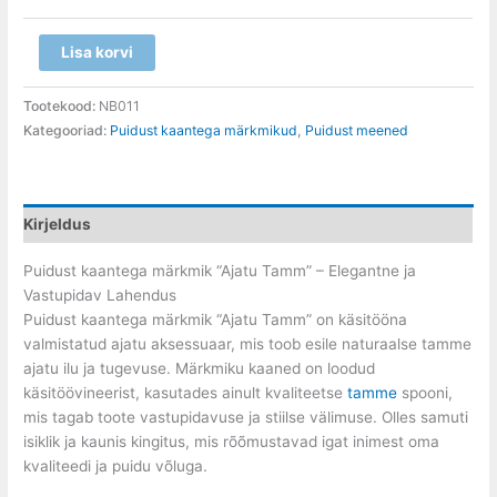
Lisa korvi
Tootekood:
NB011
Kategooriad:
Puidust kaantega märkmikud
,
Puidust meened
Kirjeldus
Puidust kaantega märkmik “Ajatu Tamm” – Elegantne ja
Vastupidav Lahendus
Puidust kaantega märkmik “Ajatu Tamm” on käsitööna
valmistatud ajatu aksessuaar, mis toob esile naturaalse tamme
ajatu ilu ja tugevuse. Märkmiku kaaned on loodud
käsitöövineerist, kasutades ainult kvaliteetse
tamme
spooni,
mis tagab toote vastupidavuse ja stiilse välimuse. Olles samuti
isiklik ja kaunis kingitus, mis rõõmustavad igat inimest oma
kvaliteedi ja puidu võluga.