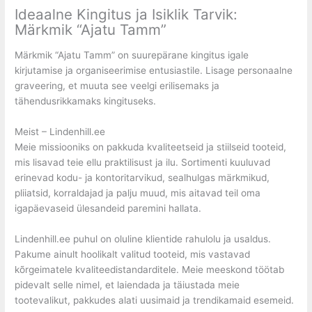
Ideaalne Kingitus ja Isiklik Tarvik:
Märkmik “Ajatu Tamm”
Märkmik “Ajatu Tamm” on suurepärane kingitus igale
kirjutamise ja organiseerimise entusiastile. Lisage personaalne
graveering, et muuta see veelgi erilisemaks ja
tähendusrikkamaks kingituseks.
Meist – Lindenhill.ee
Meie missiooniks on pakkuda kvaliteetseid ja stiilseid tooteid,
mis lisavad teie ellu praktilisust ja ilu. Sortimenti kuuluvad
erinevad kodu- ja kontoritarvikud, sealhulgas märkmikud,
pliiatsid, korraldajad ja palju muud, mis aitavad teil oma
igapäevaseid ülesandeid paremini hallata.
Lindenhill.ee puhul on oluline klientide rahulolu ja usaldus.
Pakume ainult hoolikalt valitud tooteid, mis vastavad
kõrgeimatele kvaliteedistandarditele. Meie meeskond töötab
pidevalt selle nimel, et laiendada ja täiustada meie
tootevalikut, pakkudes alati uusimaid ja trendikamaid esemeid.