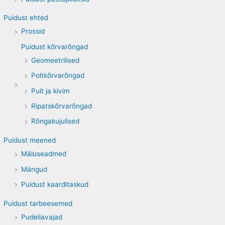
Puidust ehted
Prossid
Puidust kõrvarõngad
Geomeetrilised
Poltkõrvarõngad
Puit ja kivim
Ripatskõrvarõngad
Rõngakujulised
Puidust meened
Mäluseadmed
Mängud
Puidust kaarditaskud
Puidust tarbeesemed
Pudeliavajad