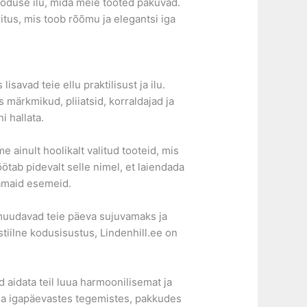
looduse ilu, mida meie tooted pakuvad.
itus, mis toob rõõmu ja elegantsi iga
isavad teie ellu praktilisust ja ilu.
 märkmikud, pliiatsid, korraldajad ja
i hallata.
e ainult hoolikalt valitud tooteid, mis
tab pidevalt selle nimel, et laiendada
kamaid esemeid.
is muudavad teie päeva sujuvamaks ja
tiilne kodusisustus, Lindenhill.ee on
 aidata teil luua harmoonilisemat ja
oma igapäevastes tegemistes, pakkudes