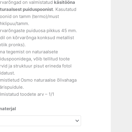
rvarõngad on valmistatud
käsitööna
turaalsest puiduspoonist
. Kasutatud
oonid on tamm (termo)/must
hklipuu/tamm.
rvarõngaste puiduosa pikkus 45 mm.
ldil on kõrvarõnga konksud metallist
ntiik pronks).
na tegemist on naturaalsete
iduspoonidega, võib tellitud toote
rvid ja struktuur pisut erineda fotol
idatust.
imistletud Osmo naturaalse õlivahaga
ärispuidule.
lmistatud toodete arv – 1/1
aterjal