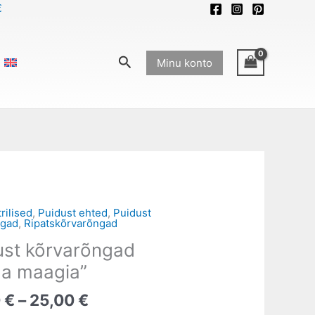
€
Search
Minu konto
Price
ilised
,
Puidust ehted
,
Puidust
ngad
,
Ripatskõrvarõngad
range:
ngad
ust kõrvarõngad
20,00 €
through
a maagia”
25,00 €
0
€
–
25,00
€