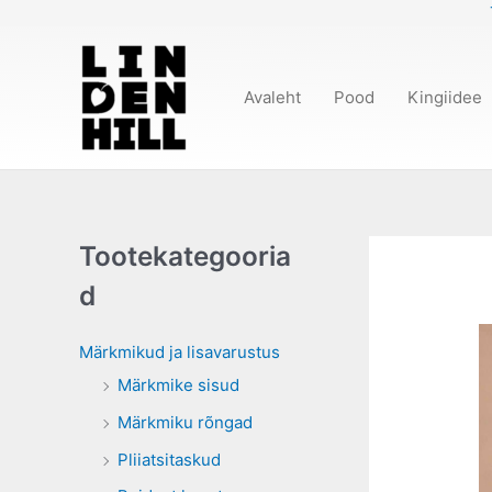
Skip
to
content
Avaleht
Pood
Kingiidee
Tootekategooria
d
Märkmikud ja lisavarustus
Märkmike sisud
Märkmiku rõngad
Pliiatsitaskud