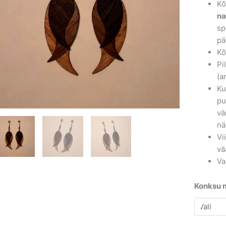
Kõ
na
sp
pä
Kõ
Pi
(a
Ku
pu
vä
nä
Vi
vä
Va
Konksu m