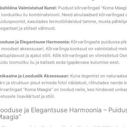
äsitööna Valmistatud Kunst:
Puidust kõrvarõngad “Koma Maagia
a loodusliku ilu kombinatsiooni. Need ainulaadsed kõrvarõngad 
uiduspoonist, kasutades termotöödeldud tamme, musta pähklip
legantset ja stiilset välimust.
ooduse ja Elegantsuse Harmoonia:
Kõrvarõngaste puiduosa pik
a moodset aksessuaari. Kõrvarõnga konksud on valmistatud metalli
astupidavust ja ajatut stiili. Kõik kõrvarõngad on viimistletud O
uidu loomuliku ilu ja kaitseb seda igapäevase kulumise eest.
nikaalne ja Looduslik Aksessuaar:
Kuna tegemist on naturaalse
ärv ja struktuur pisut erineda fotol näidatust, rõhutades nende 
õrvarõngad “Koma Maagia” on loodud neile, kes hindavad unikaals
iietusele lisaväärtust ja stiili.
ooduse ja Elegantsuse Harmoonia – Puid
Maagia”