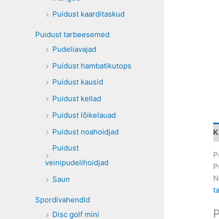
Puidust kaarditaskud
Puidust tarbeesemed
Pudeliavajad
Puidust hambatikutops
Puidust kausid
Puidust kellad
Puidust lõikelauad
Puidust noahoidjad
K
Puidust
P
veinipudelihoidjad
P
N
Saun
t
Spordivahendid
Disc golf mini