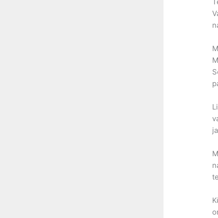
T
V
n
M
M
S
p
L
v
j
M
n
t
K
o