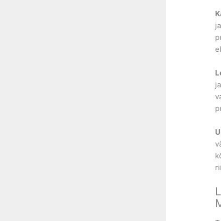
K
j
p
e
L
j
v
p
U
v
k
r
L