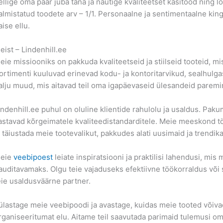
ellige oma paar juba täna ja nautige kvaliteetset käsitööd ning 
almistatud toodete arv – 1/1. Personaalne ja sentimentaalne king
aise ellu.
eist – Lindenhill.ee
eie missiooniks on pakkuda kvaliteetseid ja stiilseid tooteid, mis l
ortimenti kuuluvad erinevad kodu- ja kontoritarvikud, sealhulgas
alju muud, mis aitavad teil oma igapäevaseid ülesandeid paremin
indenhill.ee puhul on oluline klientide rahulolu ja usaldus. Pakum
astavad kõrgeimatele kvaliteedistandarditele. Meie meeskond töö
a täiustada meie tootevalikut, pakkudes alati uusimaid ja trendi
eie
veebipoest
leiate inspiratsiooni ja praktilisi lahendusi, m
auditavamaks. Olgu teie vajaduseks efektiivne töökorraldus või s
eie usaldusväärne partner.
ülastage meie veebipoodi ja avastage, kuidas meie tooted võivad
rganiseeritumat elu. Aitame teil saavutada parimaid tulemusi 