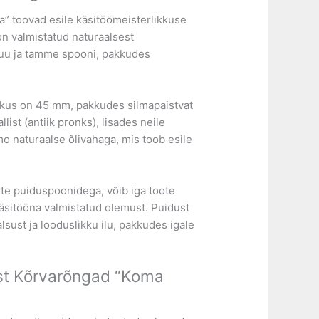
” toovad esile käsitöömeisterlikkuse
on valmistatud naturaalsest
uu ja tamme spooni, pakkudes
kus on 45 mm, pakkudes silmapaistvat
st (antiik pronks), lisades neile
smo naturaalse õlivahaga, mis toob esile
te puiduspoonidega, võib iga toote
käsitööna valmistatud olemust. Puidust
ust ja looduslikku ilu, pakkudes igale
ust Kõrvarõngad “Koma