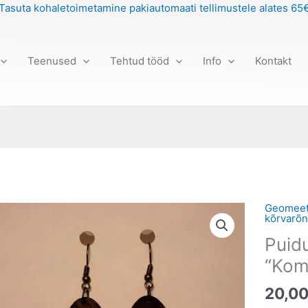
Tasuta kohaletoimetamine pakiautomaati tellimustele alates 65
Teenused
Tehtud tööd
Info
Kontakt
Geomeetr
Puidust
kõrvarõ
kõrvarõ
Puid
"Koma
maagia"
“Kom
kogus
20,0