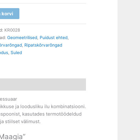
a korvi
d:
KR0028
iad:
Geomeetrilised
,
Puidust ehted
,
kõrvarõngad
,
Ripatskõrvarõngad
odus
,
Suled
sessuaar
kkuse ja loodusliku ilu kombinatsiooni.
uspoonist, kasutades termotöödeldud
 stiilset välimust.
Maagia”