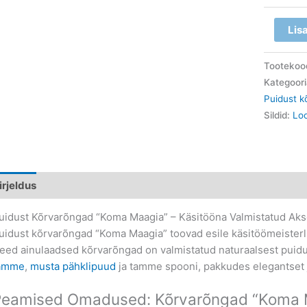
Lis
Tootekoo
Kategoor
Puidust 
Sildid:
Lo
irjeldus
uidust Kõrvarõngad “Koma Maagia” – Käsitööna Valmistatud Ak
uidust kõrvarõngad “Koma Maagia” toovad esile käsitöömeisterli
eed ainulaadsed kõrvarõngad on valmistatud naturaalsest puid
amme
,
musta pähklipuud
ja tamme spooni, pakkudes elegantset ja
Peamised Omadused: Kõrvarõngad “Koma 