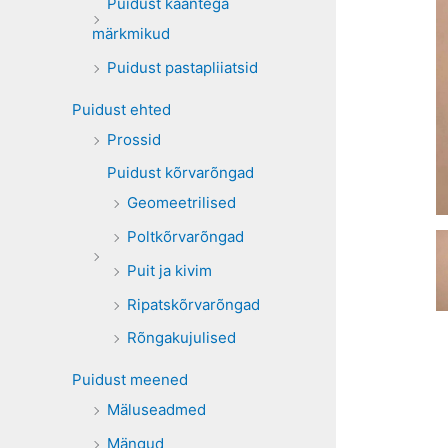
Puidust kaantega
märkmikud
Puidust pastapliiatsid
Puidust ehted
Prossid
Puidust kõrvarõngad
Geomeetrilised
Poltkõrvarõngad
Puit ja kivim
Ripatskõrvarõngad
Rõngakujulised
Puidust meened
Mäluseadmed
Mängud