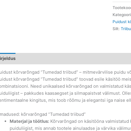
Tootekoo
Kategoor
Puidust 
Silt:
Triib
irjeldus
uidust kõrvarõngad “Tumedad triibud” – mitmevärvilise puidu v
uidust kõrvarõngad “Tumedad triibud” toovad esile käsitöö meist
ombinatsiooni. Need unikaalsed kõrvarõngad on valmistatud kä
uiduliigist – pakkudes kaasaegset ja silmapaistvat välimust. Oll
entimentaalne kingitus, mis toob rõõmu ja elegantsi iga naise el
madused: kõrvarõngad “Tumedad triibud”
Materjal ja töötlus:
Kõrvarõngad on käsitööna valmistatud 
puiduliigist, mis annab tootele ainulaadse ja värvika välimu