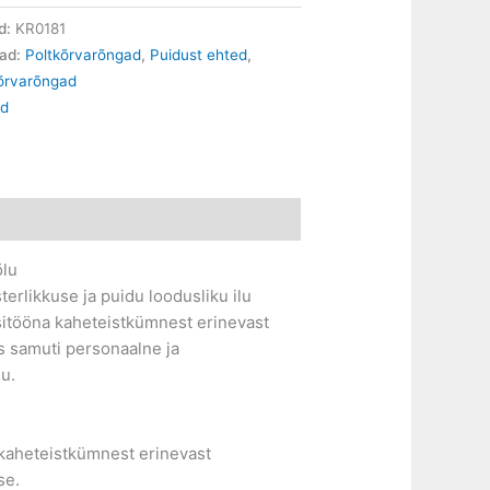
d:
KR0181
iad:
Poltkõrvarõngad
,
Puidust ehted
,
kõrvarõngad
ud
õlu
erlikkuse ja puidu loodusliku ilu
sitööna kaheteistkümnest erinevast
es samuti personaalne ja
lu.
kaheteistkümnest erinevast
se.