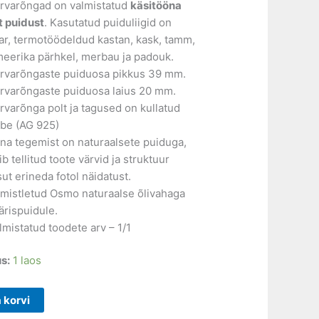
rvarõngad on valmistatud
käsitööna
t puidust
. Kasutatud puiduliigid on
ar, termotöödeldud kastan, kask, tamm,
eerika pärhkel, merbau ja padouk.
rvarõngaste puiduosa pikkus 39 mm.
rvarõngaste puiduosa laius 20 mm.
rvarõnga polt ja tagused on kullatud
be (AG 925)
na tegemist on naturaalsete puiduga,
ib tellitud toote värvid ja struktuur
sut erineda fotol näidatust.
imistletud Osmo naturaalse õlivahaga
ärispuidule.
lmistatud toodete arv – 1/1
s:
1 laos
a korvi