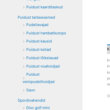
Puidust kaarditaskud
Puidust tarbeesemed
Pudeliavajad
Puidust hambatikutops
Puidust kausid
K
Puidust kellad
Puidust lõikelauad
P
Puidust noahoidjad
P
k
Puidust
p
veinipudelihoidjad
s
Saun
O
Spordivahendid
Disc golf mini