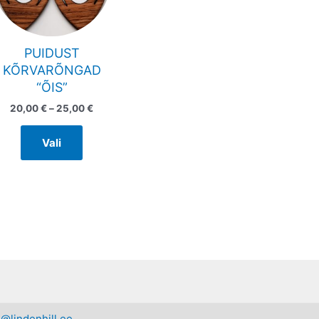
The
options
may
PUIDUST
be
KÕRVARÕNGAD
chosen
“ÕIS”
on
20,00
€
–
25,00
€
the
product
Vali
page
n@lindenhill.ee