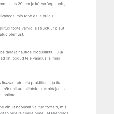
m, laius 20 mm ja kõrvarõnga polt ja
ivahaga, mis toob esile puidu
litud toote värvid ja struktuur pisut
tatud olemust.
 täna ja nautige looduslikku ilu ja
ad on loodud teie vajadusi silmas
isavad teie ellu praktilisust ja ilu.
 märkmikud, pliiatsid, korraldajad ja
i hallata.
e ainult hoolikalt valitud tooteid, mis
tab pidevalt selle nimel, et laiendada