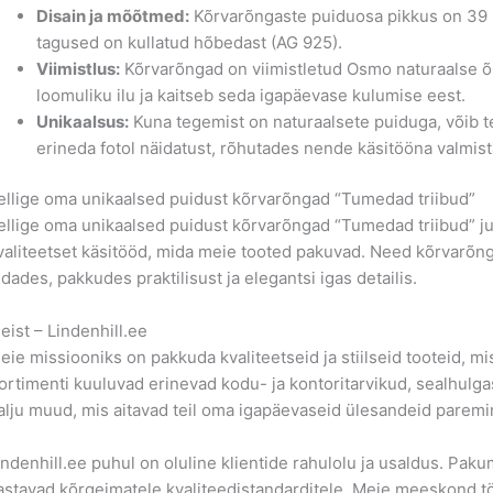
Disain ja mõõtmed:
Kõrvarõngaste puiduosa pikkus on 39 m
tagused on kullatud hõbedast (AG 925).
Viimistlus:
Kõrvarõngad on viimistletud Osmo naturaalse õl
loomuliku ilu ja kaitseb seda igapäevase kulumise eest.
Unikaalsus:
Kuna tegemist on naturaalsete puiduga, võib tel
erineda fotol näidatust, rõhutades nende käsitööna valmis
ellige oma unikaalsed puidust kõrvarõngad “Tumedad triibud”
ellige oma unikaalsed puidust kõrvarõngad “Tumedad triibud” juba
valiteetset käsitööd, mida meie tooted pakuvad. Need kõrvarõng
idades, pakkudes praktilisust ja elegantsi igas detailis.
eist – Lindenhill.ee
eie missiooniks on pakkuda kvaliteetseid ja stiilseid tooteid, mis l
ortimenti kuuluvad erinevad kodu- ja kontoritarvikud, sealhulgas
alju muud, mis aitavad teil oma igapäevaseid ülesandeid paremin
indenhill.ee puhul on oluline klientide rahulolu ja usaldus. Pakum
astavad kõrgeimatele kvaliteedistandarditele. Meie meeskond töö