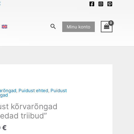
€
Search
Minu konto
arõngad
,
Puidust ehted
,
Puidust
ngad
ngad
ust kõrvarõngad
d
edad triibud”
0
€