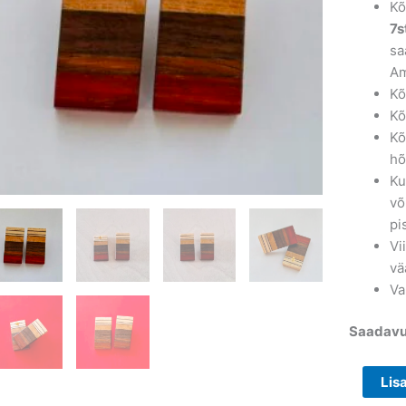
Kõ
7s
sa
Am
Kõ
Kõ
Kõ
hõ
Ku
võ
pi
Vi
vä
Va
Saadavu
Lis