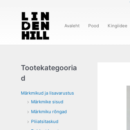
Skip
to
content
Avaleht
Pood
Kingiidee
Tootekategooria
d
Märkmikud ja lisavarustus
Märkmike sisud
Märkmiku rõngad
Pliiatsitaskud