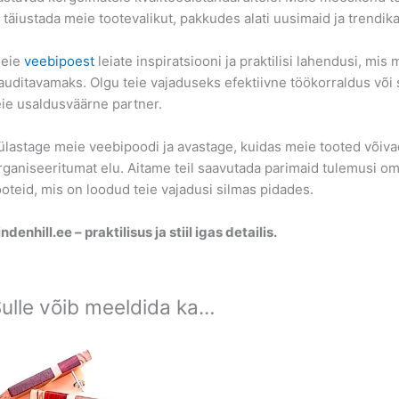
a täiustada meie tootevalikut, pakkudes alati uusimaid ja trendi
eie
veebipoest
leiate inspiratsiooni ja praktilisi lahendusi, m
auditavamaks. Olgu teie vajaduseks efektiivne töökorraldus või s
eie usaldusväärne partner.
ülastage meie veebipoodi ja avastage, kuidas meie tooted võivad
rganiseeritumat elu. Aitame teil saavutada parimaid tulemusi 
ooteid, mis on loodud teie vajadusi silmas pidades.
indenhill.ee – praktilisus ja stiil igas detailis.
ulle võib meeldida ka…