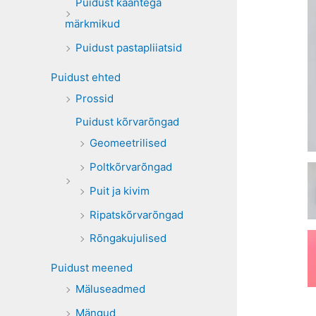
Puidust kaantega
märkmikud
Puidust pastapliiatsid
Puidust ehted
Prossid
Puidust kõrvarõngad
Geomeetrilised
Poltkõrvarõngad
Puit ja kivim
Ripatskõrvarõngad
Rõngakujulised
Puidust meened
Mäluseadmed
Mängud