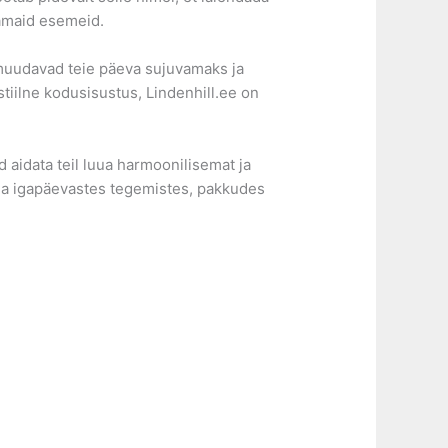
kamaid esemeid.
is muudavad teie päeva sujuvamaks ja
tiilne kodusisustus, Lindenhill.ee on
 aidata teil luua harmoonilisemat ja
oma igapäevastes tegemistes, pakkudes