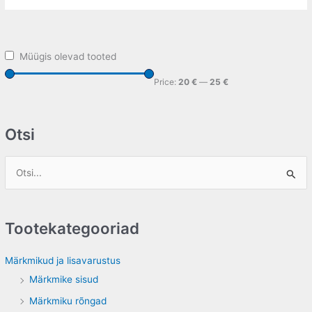
Müügis olevad tooted
Price:
20 €
—
25 €
Otsi
S
e
a
Tootekategooriad
r
c
Märkmikud ja lisavarustus
h
Märkmike sisud
f
Märkmiku rõngad
o