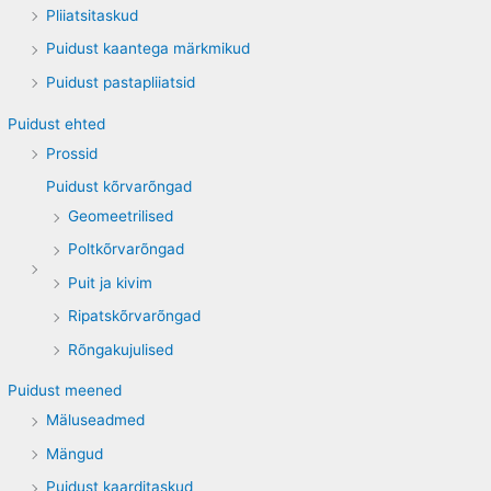
Pliiatsitaskud
r
Puidust kaantega märkmikud
:
Puidust pastapliiatsid
Puidust ehted
Prossid
Puidust kõrvarõngad
Geomeetrilised
Poltkõrvarõngad
Puit ja kivim
Ripatskõrvarõngad
Rõngakujulised
Puidust meened
Mäluseadmed
Mängud
Puidust kaarditaskud