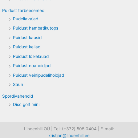
Puidust tarbeesemed
Pudeliavajad
Puidust hambatikutops
Puidust kausid
Puidust kellad
Puidust lõikelauad
Puidust noahoidjad
Puidust veinipudelihoidjad
Saun
Spordivahendid
Disc golf mini
Lindenhill OÜ | Tel: (+372) 505 0404 | E-mail:
kristjan@lindenhill.ee