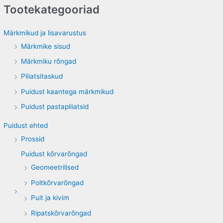
Tootekategooriad
r
c
Märkmikud ja lisavarustus
h
Märkmike sisud
f
Märkmiku rõngad
o
Pliiatsitaskud
r
Puidust kaantega märkmikud
:
Puidust pastapliiatsid
Puidust ehted
Prossid
Puidust kõrvarõngad
Geomeetrilised
Poltkõrvarõngad
Puit ja kivim
Ripatskõrvarõngad