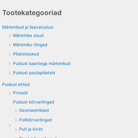
a
Tootekategooriad
r
c
Märkmikud ja lisavarustus
h
Märkmike sisud
f
Märkmiku rõngad
o
Pliiatsitaskud
r
Puidust kaantega märkmikud
:
Puidust pastapliiatsid
Puidust ehted
Prossid
Puidust kõrvarõngad
Geomeetrilised
Poltkõrvarõngad
Puit ja kivim