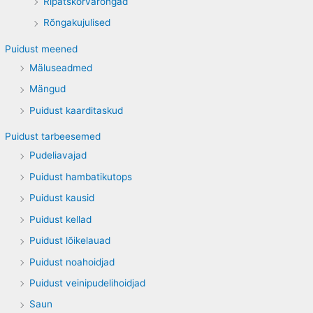
Ripatskõrvarõngad
Rõngakujulised
Puidust meened
Mäluseadmed
Mängud
Puidust kaarditaskud
Puidust tarbeesemed
Pudeliavajad
Puidust hambatikutops
Puidust kausid
Puidust kellad
Puidust lõikelauad
Puidust noahoidjad
Puidust veinipudelihoidjad
Saun