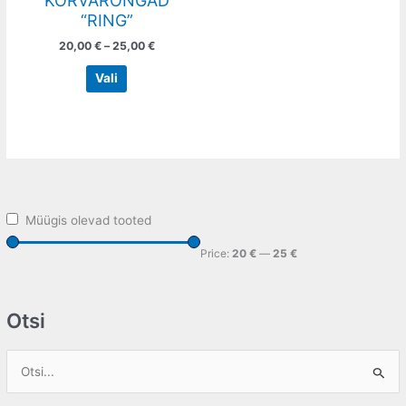
KÕRVARÕNGAD
the
“RING”
product
20,00
€
–
25,00
€
page
Vali
Müügis olevad tooted
Price:
20 €
—
25 €
Otsi
S
e