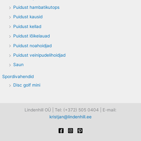
Puidust hambatikutops
Puidust kausid
Puidust kellad
Puidust lõikelauad
Puidust noahoidjad
Puidust veinipudelihoidjad
Saun
Spordivahendid
Disc golf mini
Lindenhill OÜ | Tel: (+372) 505 0404 | E-mail:
kristjan@lindenhill.ee