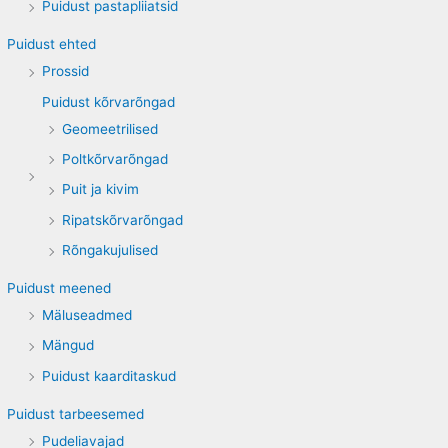
Puidust pastapliiatsid
Puidust ehted
Prossid
Puidust kõrvarõngad
Geomeetrilised
Poltkõrvarõngad
Puit ja kivim
Ripatskõrvarõngad
Rõngakujulised
Puidust meened
Mäluseadmed
Mängud
Puidust kaarditaskud
Puidust tarbeesemed
Pudeliavajad