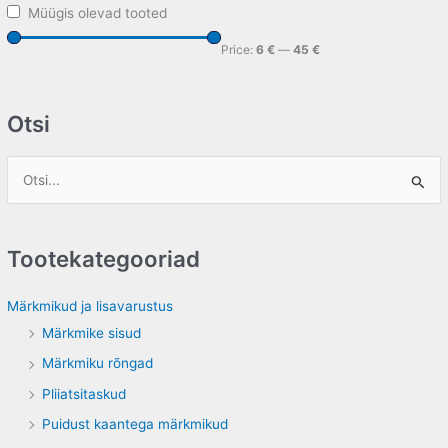
Müügis olevad tooted
Price:
6 €
—
45 €
Otsi
S
e
a
Tootekategooriad
r
c
Märkmikud ja lisavarustus
h
Märkmike sisud
f
Märkmiku rõngad
o
Pliiatsitaskud
r
Puidust kaantega märkmikud
: