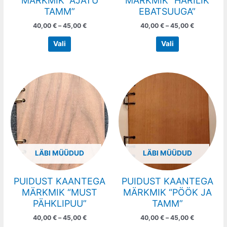
MÄRKMIK “AJATU
MÄRKMIK “HARILIK
the
the
TAMM”
EBATSUUGA”
product
product
40,00
€
–
45,00
€
40,00
€
–
45,00
€
page
page
Vali
Vali
Price
Price
This
This
range:
range:
product
product
40,00 €
40,00 €
has
has
through
through
45,00 €
45,00 €
multiple
multiple
variants.
variants.
The
The
options
options
LÄBI MÜÜDUD
LÄBI MÜÜDUD
may
may
be
be
chosen
chosen
PUIDUST KAANTEGA
PUIDUST KAANTEGA
on
on
MÄRKMIK “MUST
MÄRKMIK “PÖÖK JA
the
the
PÄHKLIPUU”
TAMM”
product
product
40,00
€
–
45,00
€
40,00
€
–
45,00
€
page
page