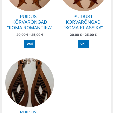
may
may
be
be
chosen
chosen
PUIDUST
PUIDUST
on
on
KÕRVARÕNGAD
KÕRVARÕNGAD
the
the
“KOMA ROMANTIKA”
“KOMA KLASSIKA”
product
product
20,00
€
–
25,00
€
20,00
€
–
25,00
€
page
page
Vali
Vali
Price
This
range:
product
20,00 €
has
through
25,00 €
multiple
variants.
The
options
may
be
chosen
PUIDUST