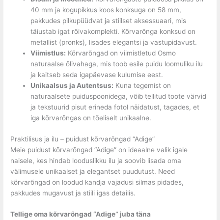
40 mm ja kogupikkus koos konksuga on 58 mm,
pakkudes pilkupüüdvat ja stiilset aksessuaari, mis
täiustab igat rõivakomplekti. Kõrvarõnga konksud on
metallist (pronks), lisades elegantsi ja vastupidavust.
Viimistlus:
Kõrvarõngad on viimistletud Osmo
naturaalse õlivahaga, mis toob esile puidu loomuliku ilu
ja kaitseb seda igapäevase kulumise eest.
Unikaalsus ja Autentsus:
Kuna tegemist on
naturaalsete puiduspoonidega, võib tellitud toote värvid
ja tekstuurid pisut erineda fotol näidatust, tagades, et
iga kõrvarõngas on tõeliselt unikaalne.
Praktilisus ja ilu – puidust kõrvarõngad “Adige”
Meie puidust kõrvarõngad “Adige” on ideaalne valik igale
naisele, kes hindab looduslikku ilu ja soovib lisada oma
välimusele unikaalset ja elegantset puudutust. Need
kõrvarõngad on loodud kandja vajadusi silmas pidades,
pakkudes mugavust ja stiili igas detailis.
Tellige oma kõrvarõngad “Adige” juba täna