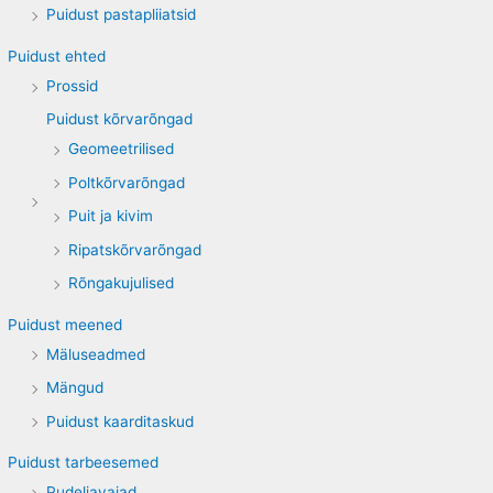
Puidust pastapliiatsid
Puidust ehted
Prossid
Puidust kõrvarõngad
Geomeetrilised
Poltkõrvarõngad
Puit ja kivim
Ripatskõrvarõngad
Rõngakujulised
Puidust meened
Mäluseadmed
Mängud
Puidust kaarditaskud
Puidust tarbeesemed
Pudeliavajad