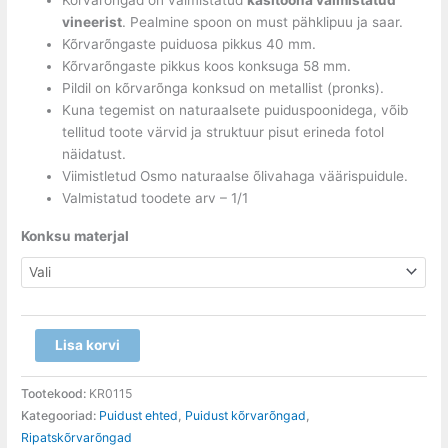
Kõrvarõngad on valmistatud
käsitööna valmistatud
vineerist
. Pealmine spoon on must pähklipuu ja saar.
Kõrvarõngaste puiduosa pikkus 40 mm.
Kõrvarõngaste pikkus koos konksuga 58 mm.
Pildil on kõrvarõnga konksud on metallist (pronks).
Kuna tegemist on naturaalsete puiduspoonidega, võib
tellitud toote värvid ja struktuur pisut erineda fotol
näidatust.
Viimistletud Osmo naturaalse õlivahaga väärispuidule.
Valmistatud toodete arv – 1/1
Konksu materjal
Lisa korvi
Tootekood:
KR0115
Kategooriad:
Puidust ehted
,
Puidust kõrvarõngad
,
Ripatskõrvarõngad