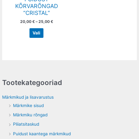
on
KÕRVARÕNGAD
the
“CRISTAL”
product
20,00
€
–
25,00
€
page
Vali
Tootekategooriad
Märkmikud ja lisavarustus
Märkmike sisud
Märkmiku rõngad
Pliiatsitaskud
Puidust kaantega märkmikud