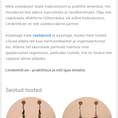
Meie veebipoest leiate inspiratsiooni ja praktilisi lahendusi, mis
muudavad teie päeva sujuvamaks ja nauditavamaks. Olgu teie
vajaduseks efektiivne töökorraldus või stiilne kodusisustus,
Lindenhill.ee on teie usaldusväärne partner.
Külastage meie
veebipoodi
ja avastage, kuidas meie tooted
võivad aidata teil luua harmoonilisemat ja organiseeritumat
elu. Aitame teil saavutada parimaid tulemusi oma
igapäevastes tegemistes, pakkudes tooteid, mis on loodud teie
vajadusi silmas pidades.
Lindenhill.ee – praktilisus ja stiil igas detailis.
Seotud tooted
Price
Price
This
This
range:
range:
product
product
20,00 €
20,00 €
has
has
through
through
25,00 €
25,00 €
multiple
multiple