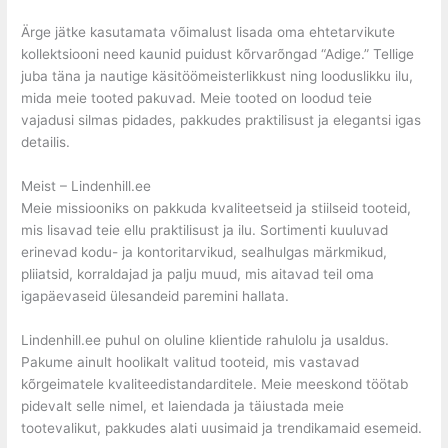
Ärge jätke kasutamata võimalust lisada oma ehtetarvikute
kollektsiooni need kaunid puidust kõrvarõngad “Adige.” Tellige
juba täna ja nautige käsitöömeisterlikkust ning looduslikku ilu,
mida meie tooted pakuvad. Meie tooted on loodud teie
vajadusi silmas pidades, pakkudes praktilisust ja elegantsi igas
detailis.
Meist – Lindenhill.ee
Meie missiooniks on pakkuda kvaliteetseid ja stiilseid tooteid,
mis lisavad teie ellu praktilisust ja ilu. Sortimenti kuuluvad
erinevad kodu- ja kontoritarvikud, sealhulgas märkmikud,
pliiatsid, korraldajad ja palju muud, mis aitavad teil oma
igapäevaseid ülesandeid paremini hallata.
Lindenhill.ee puhul on oluline klientide rahulolu ja usaldus.
Pakume ainult hoolikalt valitud tooteid, mis vastavad
kõrgeimatele kvaliteedistandarditele. Meie meeskond töötab
pidevalt selle nimel, et laiendada ja täiustada meie
tootevalikut, pakkudes alati uusimaid ja trendikamaid esemeid.