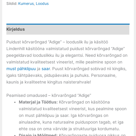
Sildid:
Kumerus
,
Loodus
Kirjeldus
Puidust kõrvarõngad “Adige” – looduslik ilu ja käsitöö
Lindenhill käsitööna valmistatud puidust kõrvarõngad “Adige”
peegeldavad looduslikku ilu ja elegantsi. Need kõrvarõngad on
valmistatud kvaliteetsest vineerist, mille pealmine spoon on
must pähklipuu
ja
saar
. Puust kõrvarõngad sobivad nii kingiks,
igaks tähtpäevaks, pidupäevaks ja puhuks. Personaalne,
kaunis ja kvaliteetne kingitus naisterahvale!
Peamised omadused – kõrvarõngad “Adige”
Materjal ja Töötlus:
Kõrvarõngad on käsitööna
valmistatud kvaliteetsest vineerist, kus pealmine spoon
on must pähklipuu ja saar. Iga kõrvarõngas on
ainulaadne, kuna naturaalne puiduspoon tagab, et iga
ehte osa on oma värvide ja struktuuriga kordumatu.
Disain ja Mõõtmed:
Kõrvarõngaste puiduosa pikkus on