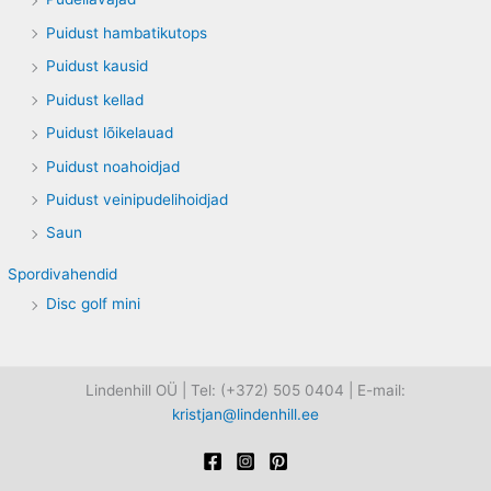
Puidust hambatikutops
Puidust kausid
Puidust kellad
Puidust lõikelauad
Puidust noahoidjad
Puidust veinipudelihoidjad
Saun
Spordivahendid
Disc golf mini
Lindenhill OÜ | Tel: (+372) 505 0404 | E-mail:
kristjan@lindenhill.ee