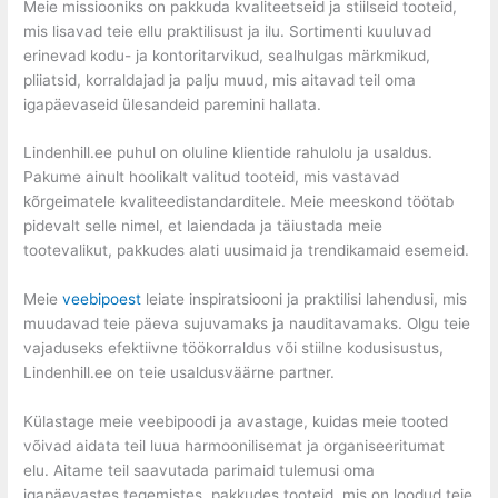
Meie missiooniks on pakkuda kvaliteetseid ja stiilseid tooteid,
mis lisavad teie ellu praktilisust ja ilu. Sortimenti kuuluvad
erinevad kodu- ja kontoritarvikud, sealhulgas märkmikud,
pliiatsid, korraldajad ja palju muud, mis aitavad teil oma
igapäevaseid ülesandeid paremini hallata.
Lindenhill.ee puhul on oluline klientide rahulolu ja usaldus.
Pakume ainult hoolikalt valitud tooteid, mis vastavad
kõrgeimatele kvaliteedistandarditele. Meie meeskond töötab
pidevalt selle nimel, et laiendada ja täiustada meie
tootevalikut, pakkudes alati uusimaid ja trendikamaid esemeid.
Meie
veebipoest
leiate inspiratsiooni ja praktilisi lahendusi, mis
muudavad teie päeva sujuvamaks ja nauditavamaks. Olgu teie
vajaduseks efektiivne töökorraldus või stiilne kodusisustus,
Lindenhill.ee on teie usaldusväärne partner.
Külastage meie veebipoodi ja avastage, kuidas meie tooted
võivad aidata teil luua harmoonilisemat ja organiseeritumat
elu. Aitame teil saavutada parimaid tulemusi oma
igapäevastes tegemistes, pakkudes tooteid, mis on loodud teie