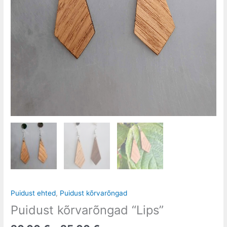
Puidust ehted
,
Puidust kõrvarõngad
Puidust kõrvarõngad “Lips”