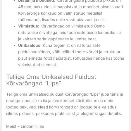
Disain ja mõõtmed:
Kõrvarõngaste puiduosa pikkus on
45 mm, pakkudes silmapaistvat ja moodset aksessuaari.
Kõrvarõnga konksud on valmistatud metallist
(hõbedane), lisades neile vastupidavust ja stiili.
Viimistlus:
Kõrvarõngad on viimistletud Osmo
naturaalse õlivahaga, mis toob esile puidu loomuliku ilu
ja kaitseb seda igapäevase kulumise eest.
Unikaalsus:
Kuna tegemist on naturaalsete
puiduspoonidega, võib tellitud toote värvid ja struktuur
pisut erineda fotol näidatust, rõhutades nende käsitööna
valmistatud olemust.
Tellige Oma Unikaalsed Puidust
Kõrvarõngad “Lips”
Tellige oma unikaalsed puidust kõrvarõngad “Lips” juba täna ja
nautige looduslikku ilu ja kvaliteetset käsitööd, mida meie
tooted pakuvad. Need kõrvarõngad on loodud teie vajadusi
silmas pidades, pakkudes praktilisust ja elegantsi igas detailis.
Meist – Lindenhill.ee