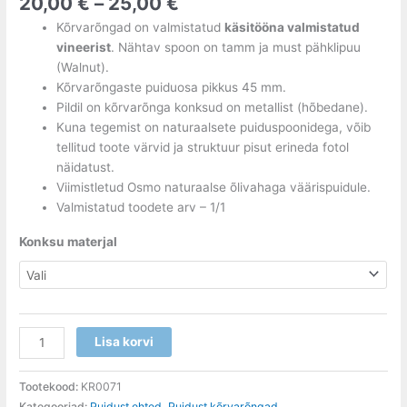
20,00
€
–
25,00
€
Kõrvarõngad on valmistatud
käsitööna valmistatud
vineerist
. Nähtav spoon on tamm ja must pähklipuu
(Walnut).
Kõrvarõngaste puiduosa pikkus 45 mm.
Pildil on kõrvarõnga konksud on metallist (hõbedane).
Kuna tegemist on naturaalsete puiduspoonidega, võib
tellitud toote värvid ja struktuur pisut erineda fotol
näidatust.
Viimistletud Osmo naturaalse õlivahaga väärispuidule.
Valmistatud toodete arv – 1/1
Konksu materjal
Lisa korvi
Tootekood:
KR0071
Kategooriad:
Puidust ehted
,
Puidust kõrvarõngad