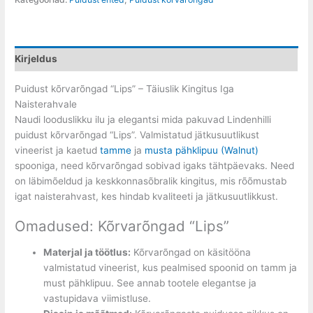
Kirjeldus
Puidust kõrvarõngad “Lips” – Täiuslik Kingitus Iga
Naisterahvale
Naudi looduslikku ilu ja elegantsi mida pakuvad Lindenhilli
puidust kõrvarõngad “Lips”. Valmistatud jätkusuutlikust
vineerist ja kaetud
tamme
ja
musta pähklipuu (Walnut)
spooniga, need kõrvarõngad sobivad igaks tähtpäevaks. Need
on läbimõeldud ja keskkonnasõbralik kingitus, mis rõõmustab
igat naisterahvast, kes hindab kvaliteeti ja jätkusuutlikkust.
Omadused: Kõrvarõngad “Lips”
Materjal ja töötlus:
Kõrvarõngad on käsitööna
valmistatud vineerist, kus pealmised spoonid on tamm ja
must pähklipuu. See annab tootele elegantse ja
vastupidava viimistluse.