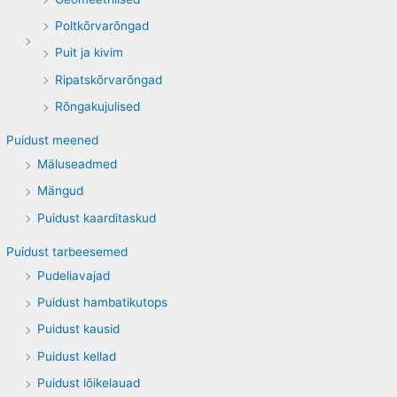
Poltkõrvarõngad
Puit ja kivim
Ripatskõrvarõngad
Rõngakujulised
Puidust meened
Mäluseadmed
Mängud
Puidust kaarditaskud
Puidust tarbeesemed
Pudeliavajad
Puidust hambatikutops
Puidust kausid
Puidust kellad
Puidust lõikelauad