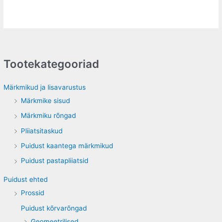
Tootekategooriad
Märkmikud ja lisavarustus
Märkmike sisud
Märkmiku rõngad
Pliiatsitaskud
Puidust kaantega märkmikud
Puidust pastapliiatsid
Puidust ehted
Prossid
Puidust kõrvarõngad
Geomeetrilised